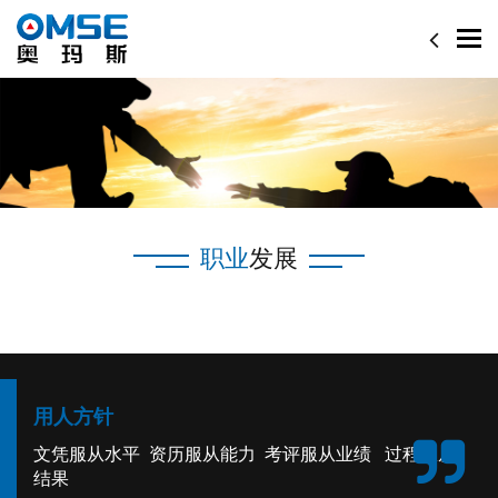
Togg
navi
职业
发展
用人方针
文凭服从水平 资历服从能力 考评服从业绩 过程服从
结果