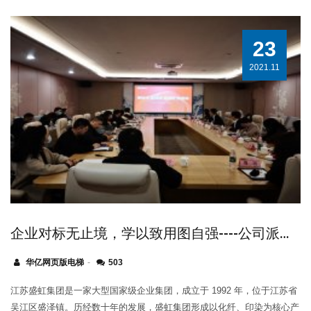
23
2021.11
企业对标无止境，学以致用图自强----公司派员赴盛虹集团参加“人力资源管理沙龙会”记录
华亿网页版电梯
503
江苏盛虹集团是一家大型国家级企业集团，成立于 1992 年，位于江苏省
吴江区盛泽镇。历经数十年的发展，盛虹集团形成以化纤、印染为核心产