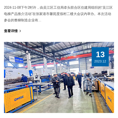
2024-11-08下午2时许，由吴江区工信局牵头联合区住建局组织的“吴江区
电梯产品推介活动”在张家港市馨苑度假村二楼大会议内举办。本次活动
参会的整梯制造企业有...
查看详情
13
2023.12