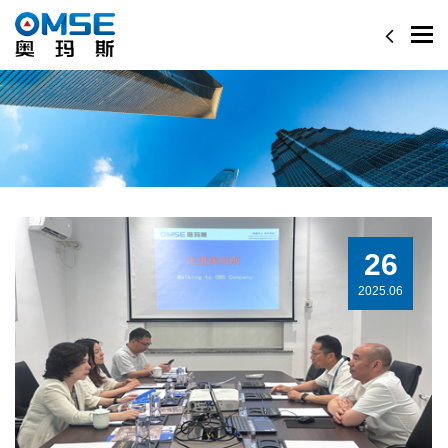
Togg
navi
26
2025.06