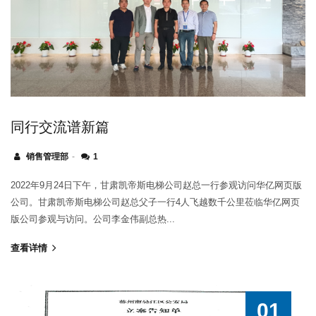
同行交流谱新篇
销售管理部
1
2022年9月24日下午，甘肃凯帝斯电梯公司赵总一行参观访问华亿网页版
公司。甘肃凯帝斯电梯公司赵总父子一行4人飞越数千公里莅临华亿网页
版公司参观与访问。公司李金伟副总热...
查看详情
01