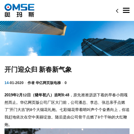
Togg
navi
开门迎众归 新春新气象
14-
01-2020
作者
华亿网页版电梯
0
2019
年
月
日（猪年初八）吉时
，原先淅淅沥沥下着的早春小雨嘎
2
12
8:48
然而止。华亿网页版公司厂区大门前，公司潘总、李总、张总亲手点燃
了
“开门大吉”的
个大烟花礼炮。七彩烟花带着哨叫声个个奋勇向上，你追
8
我赶地依次在空中美丽绽放。随后是由公司骨干点燃了
个千响的大红鞭
8
炮。