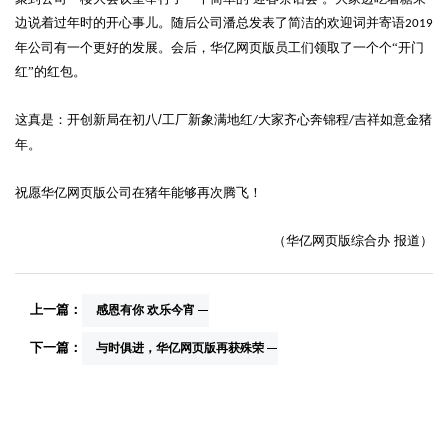
边说着过年时的开心事儿。随后公司潘总发表了简洁的欢迎词并寄语
2019
年公司有一个更好的发展。会后，华亿网页版员工们领取了一个个“开门
红”的红包。
这真是：开创新局在初八
/
工厂新象满地红
大家齐心奔锦程
吉祥如意金猪
/
/
年。
祝愿华亿网页版公司在猪年能够再次腾飞！
（华亿网页版综合办
报道）
上一篇：
感恩有你 欢乐今宵
下一篇：
与时俱进，华亿网页版再获殊荣