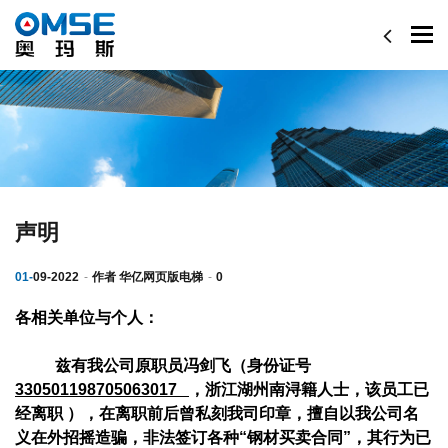
Togg
navi
声明
01-
09-2022
作者
华亿网页版电梯
0
各相关单位与个人：
兹有我公司原职员冯剑飞（身份证号
330501198705063017
，浙江湖州南浔籍人士，该员工已
经离职 ），在离职前后曾私刻我司印章，擅自以我公司名
义在外招摇造骗，非法签订各种“钢材买卖合同”，其行为已