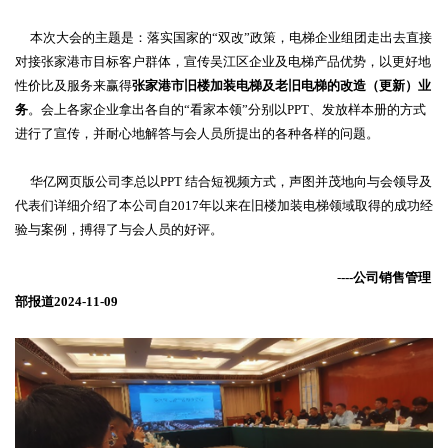
本次大会的主题是：落实国家的“双改”政策，电梯企业组团走出去直接
对接张家港市目标客户群体，宣传吴江区企业及电梯产品优势，以更好地
性价比及服务来赢得
张家港市旧楼加装电梯及老旧电梯的改造（更新）业
务
。会上各家企业拿出各自的“看家本领”分别以
PPT
、发放样本册的方式
进行了宣传，并耐心地解答与会人员所提出的各种各样的问题。
华亿网页版公司李总以
PPT
结合短视频方式，声图并茂地向与会领导及
代表们详细介绍了本公司自
2017
年以来在旧楼加装电梯领域取得的成功经
验与案例，搏得了与会人员的好评。
-
---
公司销售管理
部报道
2024-11-09