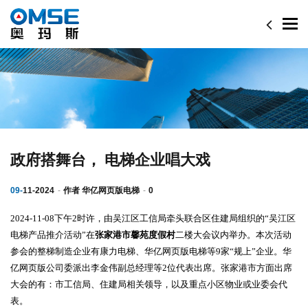
Togg
navi
政府搭舞台， 电梯企业唱大戏
09-
11-2024
作者
华亿网页版电梯
0
2024-11-08
下午
2
时许，由吴江区工信局牵头联合区住建局组织的“吴江区
电梯产品推介活动”在
张家港市馨苑度假村
二楼大会议内举办。本次活动
参会的整梯制造企业有康力电梯、华亿网页版电梯等
9
家“规上”企业。华
亿网页版公司委派出李金伟副总经理等
2
位代表出席。张家港市方面出席
大会的有：市工信局、住建局相关领导，以及重点小区物业或业委会代
表。