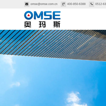
omse@omse.com.cn
400-850-6388
0512-6