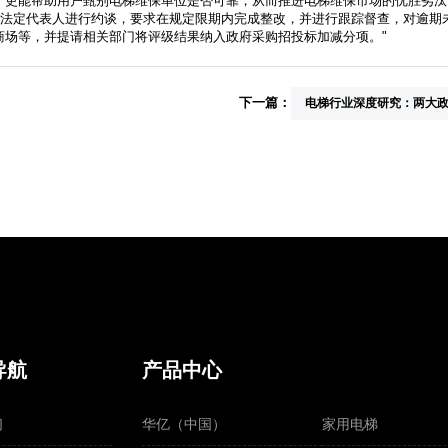
更能帮助用户甄别电梯维保单位是否可靠，从而推进电梯维保市场的优胜劣汰。历
单位法定代表人进行约谈，要求在规定限期内完成整改，并进行跟踪督查，对逾期未
商场等，并提请相关部门将评级结果纳入政府采购招投标加减分项。"
下一篇：
电梯行业深度研究：两大
导航
产品中心
们
华亿（中国）
家用电梯