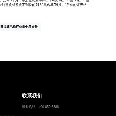
时3个月，市质监局最终评出了A级8家、 B级12家、C级
能整改或整改不到位的列入"黑名单"通报。"所有的评级结
政策加速电梯行业集中度提升
联系我们
服务热线：400-850-6388