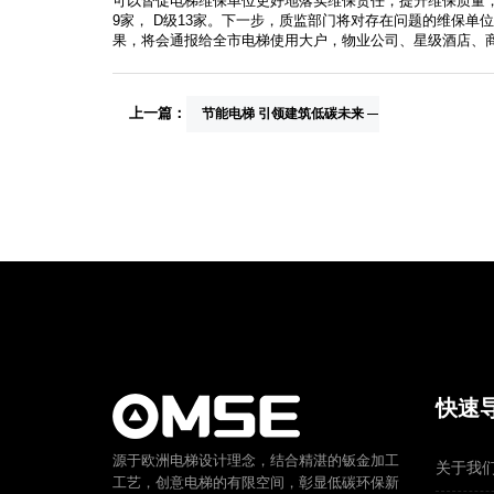
可以督促电梯维保单位更好地落实维保责任，提升维保质量，
9家， D级13家。下一步，质监部门将对存在问题的维保
果，将会通报给全市电梯使用大户，物业公司、星级酒店、
上一篇：
节能电梯 引领建筑低碳未来
快速
源于欧洲电梯设计理念，结合精湛的钣金加工
关于我
工艺，创意电梯的有限空间，彰显低碳环保新