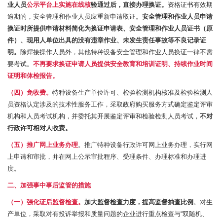
业人员
公示平台上实施在线核
验通过后，直接办理换证。
资格证书有效期
逾期的，安全管理和作业人员应重新申请取证。
安全管理和作业人员申请
换证时所提供申请材料简化为换证申请表、安全管理和作业人员证书（原
件）、现用人单位出具的没有违章作业、未发生责任事故等不良记录证
明。
除焊接操作人员外，其他特种设备安全管理和作业人员换证一律不需
要考试。
不再要求换证申请人员提供安全教育和培训证明、持续作业时间
证明和体检报告。
（四）免收费。
特种设备生产单位许可、检验检测机构核准及检验检测人
员资格认定涉及的技术性服务工作，采取政府购买服务方式确定鉴定评审
机构和人员考试机构，并委托其开展鉴定评审和检验检测人员考试，
不对
行政许可相对人收费。
（五）推广网上业务办理
。推广特种设备行政许可网上业务办理，实行网
上申请和审批，并在网上公示审批程序、受理条件、办理标准和办理进
度。
二、加强事中事后监管的措施
（一）强化证后监督检查。
加大监督检查力度，提高监督抽查比例
。对生
产单位，采取对有投诉举报和质量问题的企业进行重点检查与“双随机、