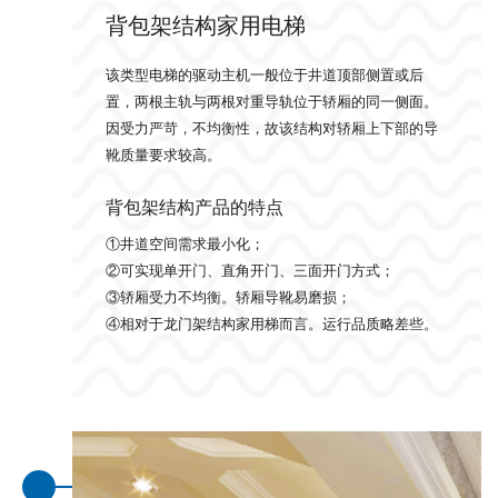
背包架结构家用电梯
该类型电梯的驱动主机一般位于井道顶部侧置或后
置，两根主轨与两根对重导轨位于轿厢的同一侧面。
因受力严苛，不均衡性，故该结构对轿厢上下部的导
靴质量要求较高。
背包架结构产品的特点
①井道空间需求最小化；
②可实现单开门、直角开门、三面开门方式；
③轿厢受力不均衡。轿厢导靴易磨损；
④相对于龙门架结构家用梯而言。运行品质略差些。