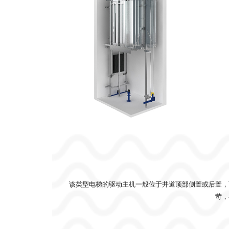
该类型电梯的驱动主机一般位于井道顶部侧置或后置，
苛，