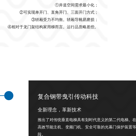
①井道空间需求最小化；
②可实现单开门、直角开门、三面开门方式；
③轿厢受力不均衡。轿厢导靴易磨损；
④相对于龙门架结构家用梯而言。运行品质略差些。
复合钢带曳引传动科技
全新理念，革新技术
推出了对传统垂直电梯具有划时代意义的第二代电梯。
高效节能主机、变频门机、安全可靠的光幕门保护装置
段。