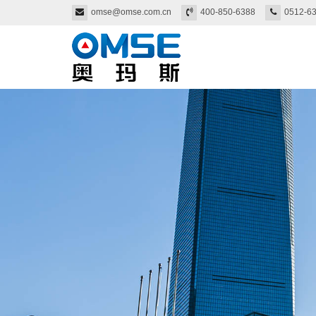
omse@omse.com.cn
400-850-6388
0512-6