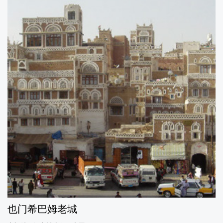
也门希巴姆老城