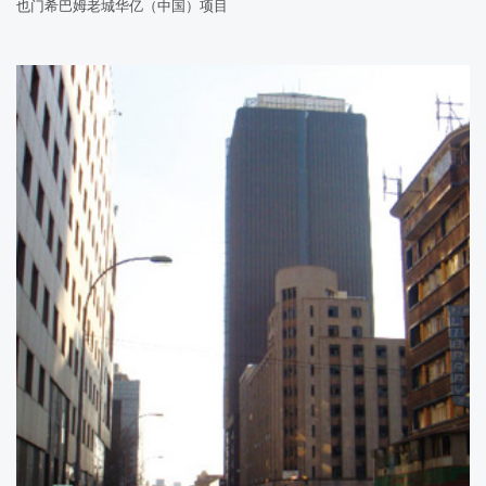
也门希巴姆老城华亿（中国）项目