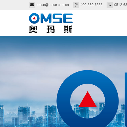
omse@omse.com.cn
400-850-6388
0512-6