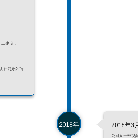
开工建设；
志社颁发的“年
2018年
2018年3
公司又一部视