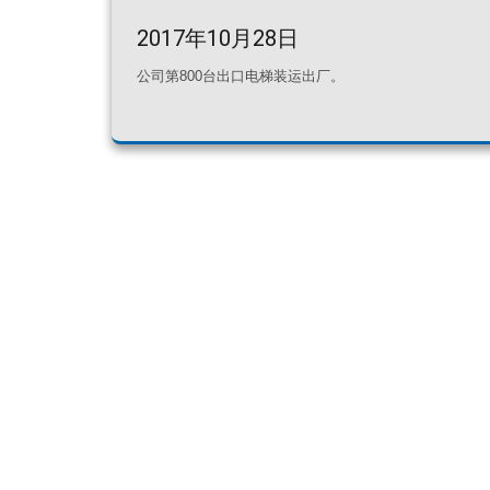
2017年10月28日
公司第800台出口电梯装运出厂。