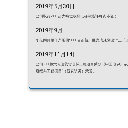
2019年5月30日
公司取得21T 超大吨位载货电梯制造许可资格证；
2019年9月
华亿网页版年产规模5000台的新厂区完成规划设计正式
2019年11月14日
公司21T超大吨位载货电梯工程项目荣获《中国电梯》杂
度经典工程项目”（新安装类）荣誉。