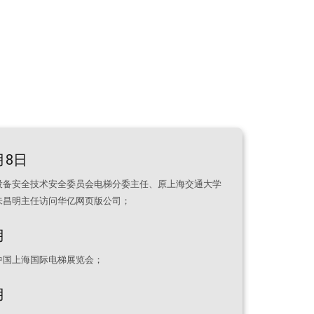
月8日
设备安全技术安全委员会电梯分委主任、原上海交通大学
朱昌明主任访问华亿网页版公司；
月
中国上海国际电梯展览会；
月