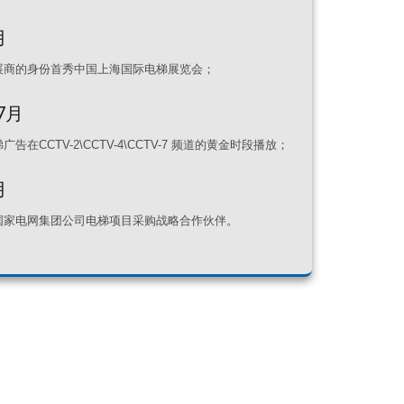
月
展商的身份首秀中国上海国际电梯展览会；
-7月
告在CCTV-2\CCTV-4\CCTV-7 频道的黄金时段播放；
月
国家电网集团公司电梯项目采购战略合作伙伴。