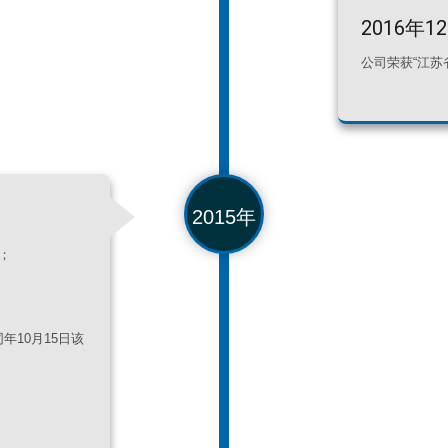
2016年1
公司荣获“江苏
2015年
；
同年10月15日该