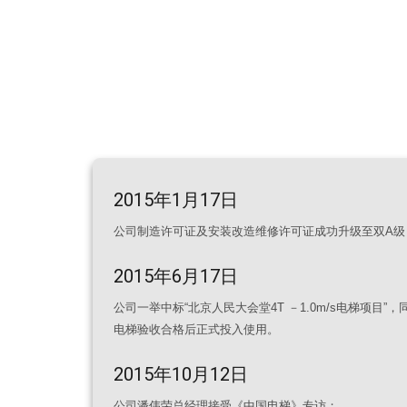
2015年1月17日
公司制造许可证及安装改造维修许可证成功升级至双A级
2015年6月17日
公司一举中标“北京人民大会堂4T －1.0m/s电梯项目”，
电梯验收合格后正式投入使用。
2015年10月12日
公司潘伟荣总经理接受《中国电梯》专访；