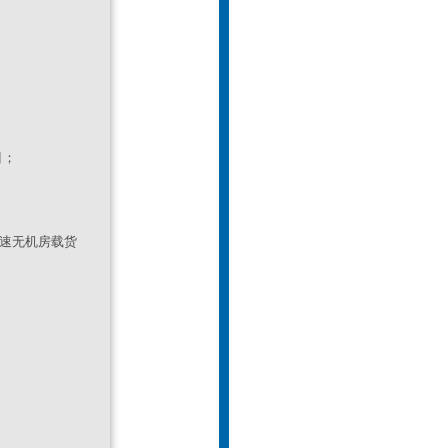
目；
快速无机房载货