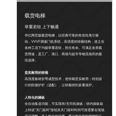
载货电梯
举重若轻 上下畅通
华亿网页版载货电梯，以经典可靠的有齿轮曳引驱
动，VVVF调速门机系统，高强度的轿厢结构，使之在
各种工况下均能举重若轻，胜任有余。可满足各类载
货用途，是工厂、港口、商场与超市等物流场所的最
佳选择。
坚实耐用的轿厢
高强度板材折弯成型技术，使轿厢坚实耐用；特别设
计的防撞护栏（选配），让轿厢得到多重保护。
人性化的操纵
全自动集选功能，可实现有/无司机操纵；轿内操纵箱
上特设"关门延时”按钮其关门延时时间可按需要在现场