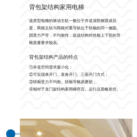
背包架结构家用电梯
该类型电梯的驱动主机一般位于井道顶部侧置或后
置，两根主轨与两根对重导轨位于轿厢的同一侧面。
因受力严苛，不均衡性，故该结构对轿厢上下部的导
靴质量要求较高。
背包架结构产品的特点
①井道空间需求最小化；
②可实现单开门、直角开门、三面开门方式；
③轿厢受力不均衡。轿厢导靴易磨损；
④相对于龙门架结构家用梯而言。运行品质略差些。