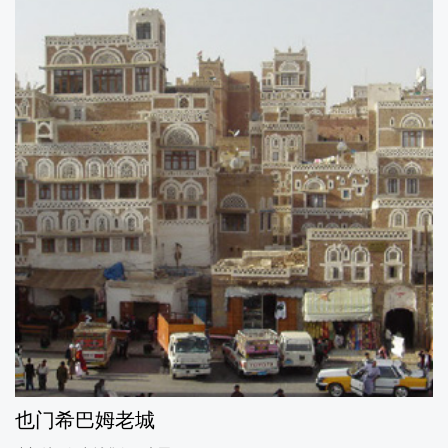
也门希巴姆老城