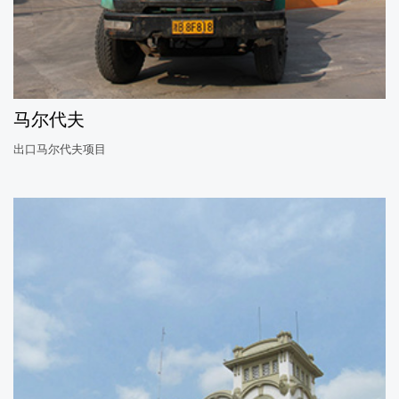
马尔代夫
出口马尔代夫项目