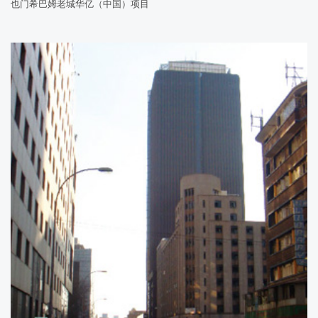
也门希巴姆老城华亿（中国）项目