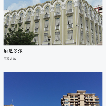
厄瓜多尔
厄瓜多尔