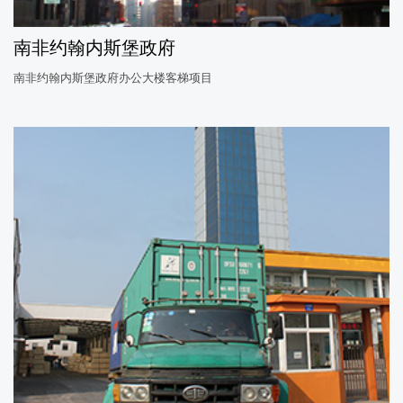
南非约翰内斯堡政府
南非约翰内斯堡政府办公大楼客梯项目